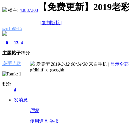
【免费更新】2019
楼主:
43887303
[复制链接]
szn159915
0
13
4
主题
帖子
积分
新手上路
发表于 2019-3-12 00:14:30
来自手机
|
显示全部
gfdhhtf_x_gsetghh
积分
4
发消息
回复
使用道具
举报