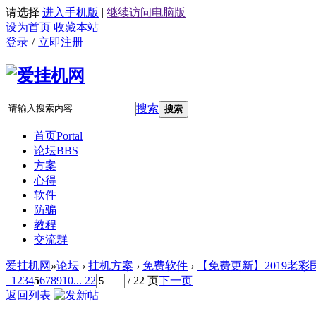
请选择
进入手机版
|
继续访问电脑版
设为首页
收藏本站
登录
/
立即注册
搜索
搜索
首页
Portal
论坛
BBS
方案
心得
软件
防骗
教程
交流群
爱挂机网
»
论坛
›
挂机方案
›
免费软件
›
【免费更新】2019老彩民
1
2
3
4
5
6
7
8
9
10
... 22
/ 22 页
下一页
返回列表