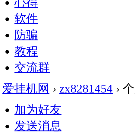
心得
软件
防骗
教程
交流群
爱挂机网
›
zx8281454
›
个
加为好友
发送消息