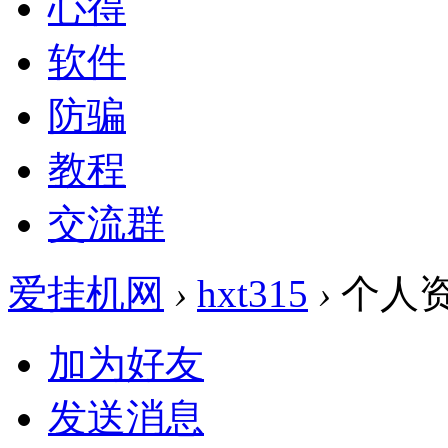
心得
软件
防骗
教程
交流群
爱挂机网
›
hxt315
›
个人
加为好友
发送消息