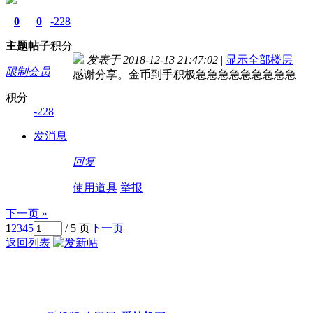
0
0
-228
主题
帖子
积分
发表于 2018-12-13 21:47:02
|
显示全部楼层
限制会员
感谢分享。金币到手积极急急急急急急急急急
积分
-228
发消息
回复
使用道具
举报
下一页 »
1
2
3
4
5
/ 5 页
下一页
返回列表