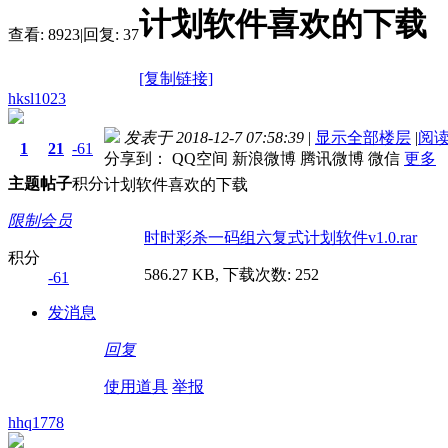
计划软件喜欢的下载
查看:
8923
|
回复:
37
[复制链接]
hksl1023
发表于 2018-12-7 07:58:39
|
显示全部楼层
|
阅
1
21
-61
分享到：
QQ空间
新浪微博
腾讯微博
微信
更多
主题
帖子
积分
计划软件喜欢的下载
限制会员
时时彩杀一码组六复式计划软件v1.0.rar
积分
586.27 KB, 下载次数: 252
-61
发消息
回复
使用道具
举报
hhq1778