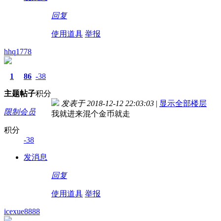
回复
使用道具
举报
hhq1778
1
86
-38
主题
帖子
积分
发表于 2018-12-12 22:03:03
|
显示全部楼层
限制会员
我就进来混个金币就走
积分
-38
发消息
回复
使用道具
举报
icexue8888