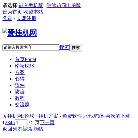
请选择
进入手机版
|
继续访问电脑版
设为首页
收藏本站
登录
/
立即注册
搜索
搜索
首页
Portal
论坛
BBS
方案
心得
软件
防骗
教程
交流群
爱挂机网
»
论坛
›
挂机方案
›
免费软件
›
计划软件喜欢的下载
1
2
3
4
5
/ 5 页
下一页
返回列表