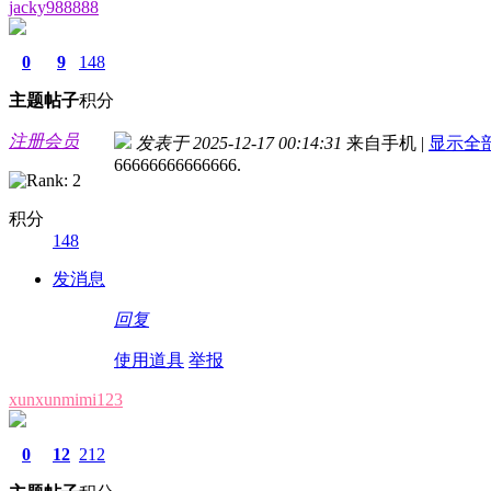
jacky988888
0
9
148
主题
帖子
积分
注册会员
发表于 2025-12-17 00:14:31
来自手机
|
显示全
66666666666666.
积分
148
发消息
回复
使用道具
举报
xunxunmimi123
0
12
212