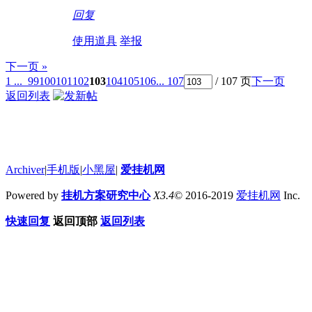
回复
使用道具
举报
下一页 »
1 ...
99
100
101
102
103
104
105
106
... 107
/ 107 页
下一页
返回列表
Archiver
|
手机版
|
小黑屋
|
爱挂机网
Powered by
挂机方案研究中心
X3.4
© 2016-2019
爱挂机网
Inc.
快速回复
返回顶部
返回列表