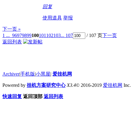
回复
使用道具
举报
下一页 »
1 ...
96
97
98
99
100
101
102
103
... 107
/ 107 页
下一页
返回列表
Archiver
|
手机版
|
小黑屋
|
爱挂机网
Powered by
挂机方案研究中心
X3.4
© 2016-2019
爱挂机网
Inc.
快速回复
返回顶部
返回列表