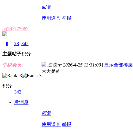
回复
使用道具
举报
qq767775067
0
23
342
主题
帖子
积分
中级会员
发表于 2026-4-25 13:31:00
|
显示全部楼层
大大是的
积分
342
发消息
回复
使用道具
举报