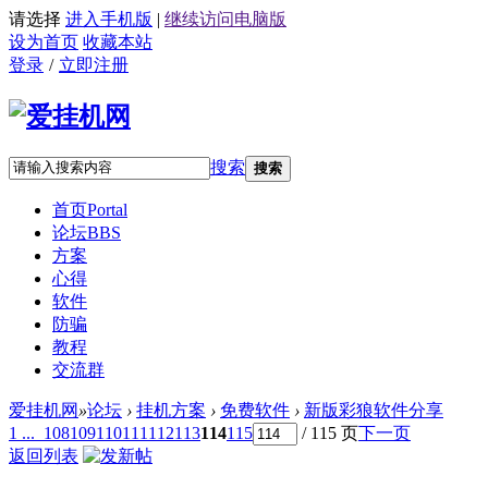
请选择
进入手机版
|
继续访问电脑版
设为首页
收藏本站
登录
/
立即注册
搜索
搜索
首页
Portal
论坛
BBS
方案
心得
软件
防骗
教程
交流群
爱挂机网
»
论坛
›
挂机方案
›
免费软件
›
新版彩狼软件分享
1 ...
108
109
110
111
112
113
114
115
/ 115 页
下一页
返回列表