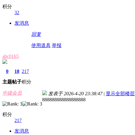
积分
32
发消息
回复
使用道具
举报
abc0165
0
18
217
主题
帖子
积分
中级会员
发表于 2026-4-20 23:38:47
|
显示全部楼层
888888888888888888
积分
217
发消息