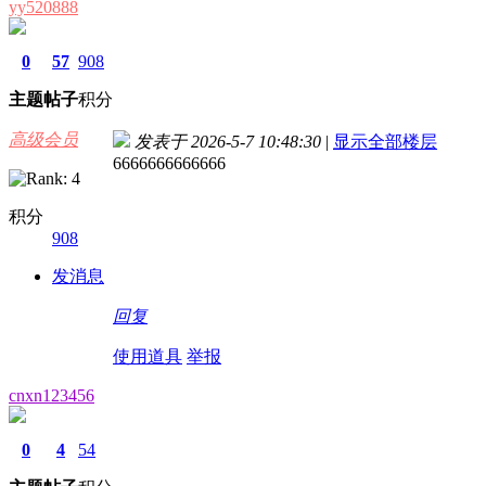
yy520888
0
57
908
主题
帖子
积分
高级会员
发表于 2026-5-7 10:48:30
|
显示全部楼层
6666666666666
积分
908
发消息
回复
使用道具
举报
cnxn123456
0
4
54