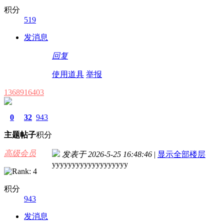
积分
519
发消息
回复
使用道具
举报
1368916403
0
32
943
主题
帖子
积分
高级会员
发表于 2026-5-25 16:48:46
|
显示全部楼层
yyyyyyyyyyyyyyyyyyy
积分
943
发消息