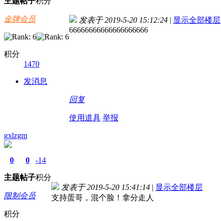
主题
帖子
积分
金牌会员
发表于 2019-5-20 15:12:24
|
显示全部楼层
66666666666666666666
积分
1470
发消息
回复
使用道具
举报
gxlzgm
0
0
-14
主题
帖子
积分
发表于 2019-5-20 15:41:14
|
显示全部楼层
限制会员
支持蛋哥，混个脸！拿分走人
积分