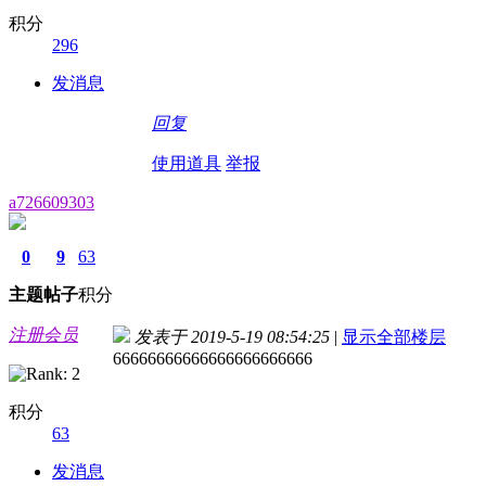
积分
296
发消息
回复
使用道具
举报
a726609303
0
9
63
主题
帖子
积分
注册会员
发表于 2019-5-19 08:54:25
|
显示全部楼层
66666666666666666666666
积分
63
发消息