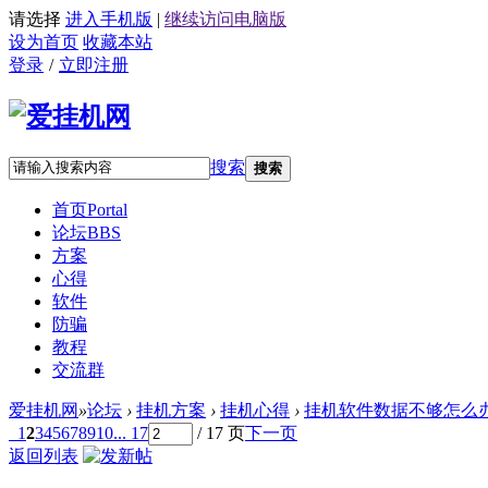
请选择
进入手机版
|
继续访问电脑版
设为首页
收藏本站
登录
/
立即注册
搜索
搜索
首页
Portal
论坛
BBS
方案
心得
软件
防骗
教程
交流群
爱挂机网
»
论坛
›
挂机方案
›
挂机心得
›
挂机软件数据不够怎么办？
1
2
3
4
5
6
7
8
9
10
... 17
/ 17 页
下一页
返回列表