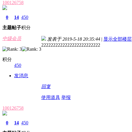
100126758
0
14
450
主题
帖子
积分
中级会员
发表于 2019-5-18 20:35:44
|
显示全部楼层
2222222222222222222222222
积分
450
发消息
回复
使用道具
举报
100126758
0
14
450