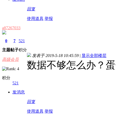
回复
使用道具
举报
a87267033
0
7
521
主题
帖子
积分
发表于 2019-5-18 10:45:59
|
显示全部楼层
高级会员
数据不够怎么办？蛋
积分
521
发消息
回复
使用道具
举报