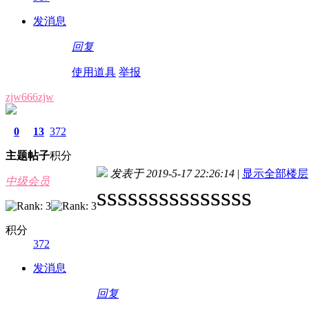
发消息
回复
使用道具
举报
zjw666zjw
0
13
372
主题
帖子
积分
发表于 2019-5-17 22:26:14
|
显示全部楼层
中级会员
sssssssssssssss
积分
372
发消息
回复