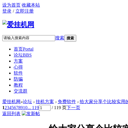
设为首页
收藏本站
登录
/
立即注册
搜索
搜索
首页
Portal
论坛
BBS
方案
心得
软件
防骗
教程
交流群
爱挂机网
»
论坛
›
挂机方案
›
免费软件
›
给大家分享个比较实用的软
1
2
3
4
5
6
7
8
9
10
... 119
/ 119 页
下一页
返回列表