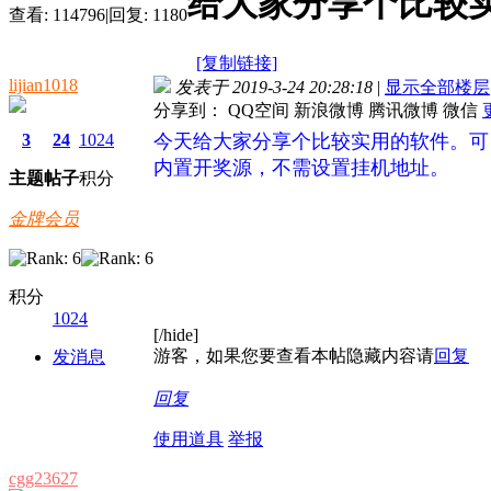
给大家分享个比较
查看:
114796
|
回复:
1180
[复制链接]
lijian1018
发表于 2019-3-24 20:28:18
|
显示全部楼层
分享到：
QQ空间
新浪微博
腾讯微博
微信
3
24
1024
今天给大家分享个比较实用的软件。可
内置开奖源，不需设置挂机地址。
主题
帖子
积分
金牌会员
积分
1024
[/hide]
游客，如果您要查看本帖隐藏内容请
回复
发消息
回复
使用道具
举报
cgg23627