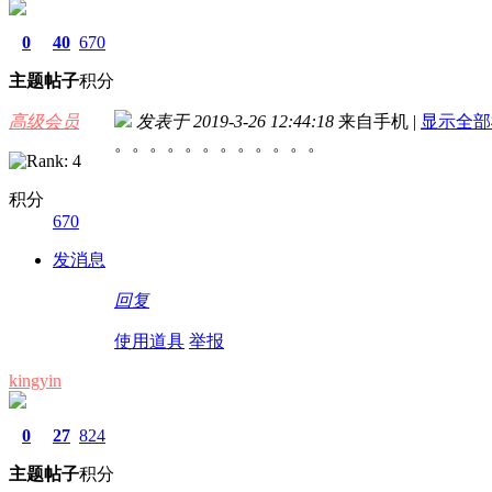
0
40
670
主题
帖子
积分
高级会员
发表于 2019-3-26 12:44:18
来自手机
|
显示全部
。。。。。。。。。。。。
积分
670
发消息
回复
使用道具
举报
kingyin
0
27
824
主题
帖子
积分