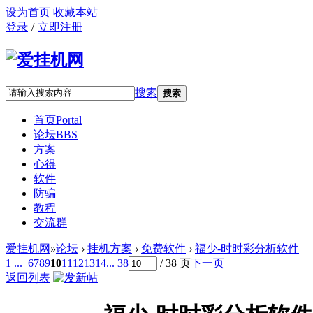
设为首页
收藏本站
登录
/
立即注册
搜索
搜索
首页
Portal
论坛
BBS
方案
心得
软件
防骗
教程
交流群
爱挂机网
»
论坛
›
挂机方案
›
免费软件
›
福少-时时彩分析软件
1 ...
6
7
8
9
10
11
12
13
14
... 38
/ 38 页
下一页
返回列表