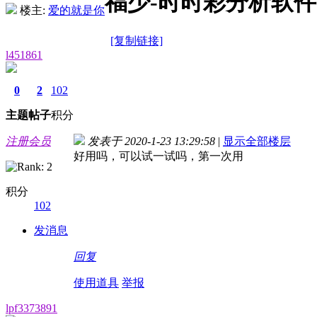
福少-时时彩分析软件
楼主:
爱的就是你
[复制链接]
l451861
0
2
102
主题
帖子
积分
注册会员
发表于 2020-1-23 13:29:58
|
显示全部楼层
好用吗，可以试一试吗，第一次用
积分
102
发消息
回复
使用道具
举报
lpf3373891