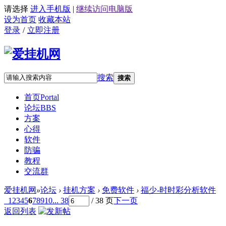
请选择
进入手机版
|
继续访问电脑版
设为首页
收藏本站
登录
/
立即注册
搜索
搜索
首页
Portal
论坛
BBS
方案
心得
软件
防骗
教程
交流群
爱挂机网
»
论坛
›
挂机方案
›
免费软件
›
福少-时时彩分析软件
1
2
3
4
5
6
7
8
9
10
... 38
/ 38 页
下一页
返回列表