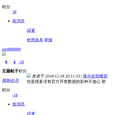
积分
38
发消息
回复
使用道具
举报
mrd888888
0
4
-18
主题
帖子
积分
发表于 2018-12-18 20:11:53
|
显示全部楼层
限制会员
但是很多没有官方开奖数据的彩种不放心 那
积分
-18
发消息
回复