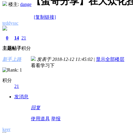
【蛋哥分享】在大众化
楼主:
dange
[复制链接]
teddyssc
0
14
21
主题
帖子
积分
新手上路
发表于 2018-12-12 11:45:02
|
显示全部楼层
看看学习下
积分
21
发消息
回复
使用道具
举报
keer