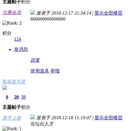
主题
帖子
积分
注册会员
发表于 2018-12-17 21:34:14
|
显示全部楼层
666666666666666
积分
124
发消息
回复
使用道具
举报
寒风芙月星
0
20
38
主题
帖子
积分
发表于 2018-12-18 11:19:07
|
显示全部楼层
新手上路
论坛出人才