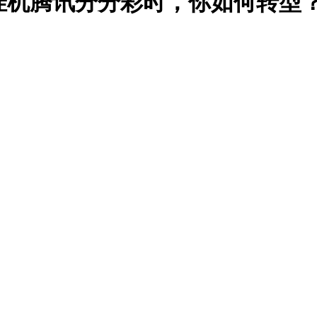
挂机腾讯分分彩时，你如何转型