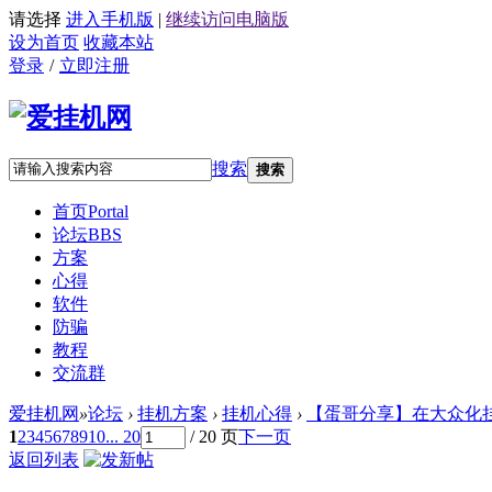
请选择
进入手机版
|
继续访问电脑版
设为首页
收藏本站
登录
/
立即注册
搜索
搜索
首页
Portal
论坛
BBS
方案
心得
软件
防骗
教程
交流群
爱挂机网
»
论坛
›
挂机方案
›
挂机心得
›
【蛋哥分享】在大众化挂
1
2
3
4
5
6
7
8
9
10
... 20
/ 20 页
下一页
返回列表