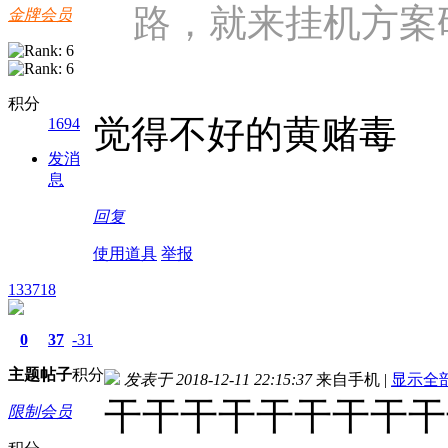
路，就来挂机方案
金牌会员
积分
觉得不好的黄赌毒
1694
发消
息
回复
使用道具
举报
133718
0
37
-31
主题
帖子
积分
发表于 2018-12-11 22:15:37
来自手机
|
显示全
干干干干干干干干干
限制会员