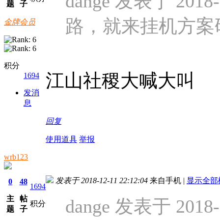
dange 发表于 2018-1
题
子
路，就来挂机方案
金牌会员
积分
江山社稷大喊大叫
1694
发消
息
回复
使用道具
举报
wrb123
发表于 2018-12-11 22:12:04
来自手机
|
显示全部
0
48
1694
主
帖
dange 发表于 2018-1
积分
题
子