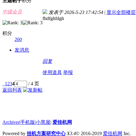
主题
帖子
积分
中级会员
发表于 2026-5-23 17:42:54
|
显示全部楼层
fhdfghfdgh
积分
260
发消息
回复
使用道具
举报
1
2
3
4
/ 4 页
返回列表
Archiver
|
手机版
|
小黑屋
|
爱挂机网
Powered by
挂机方案研究中心
X3.4
© 2016-2019
爱挂机网
Inc.