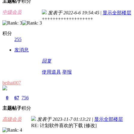
主题
帖子
积分
中级会员
发表于 2022-6-6 19:54:45
|
显示全部楼层
+++++++++++++++++++
积分
255
发消息
回复
使用道具
举报
beihai007
0
67
756
主题
帖子
积分
高级会员
发表于 2023-11-7 01:13:21
|
显示全部楼层
RE: 计划软件喜欢的下载 [修改]