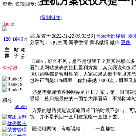
挂机方案仅仅只是一
查看:
4579
|
回复:
6
[复制链接]
dange
发表于 2022-11-22 00:33:56
|
显示全部楼层
|
阅
120
164
6万
分享到：
QQ空间
新浪微博
腾讯微博
微信
更多
主
帖
积
题
子
分
Hello，好久不见，是不是想我了？其实说那
看到某网站发表的挂机盈利方案，其实我说句实话
管理员
挂机策略都是暂时性的，大家如果从概率角度来想
也许正面是51%概率，你如果抛10000次，概率
还是需要谨慎各种网站的挂机方案，第一时间建议
眼球，总归把最好的一面给大家看嘛，不排除本
积分
69590
方案的思路就是该策略再冷门的时候不参与，可
钱，并不是长期一直用这策略一直挂下去。
随便聊两句，有啥说啥，，，一直都在...