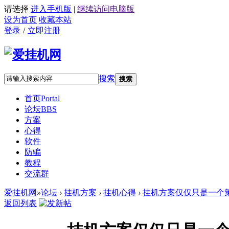
请选择
进入手机版
|
继续访问电脑版
设为首页
收藏本站
登录
/
立即注册
搜索
搜索
首页
Portal
论坛
BBS
方案
心得
软件
防骗
教程
交流群
爱挂机网
»
论坛
›
挂机方案
›
挂机心得
›
挂机方案仅仅只是一个策
返回列表