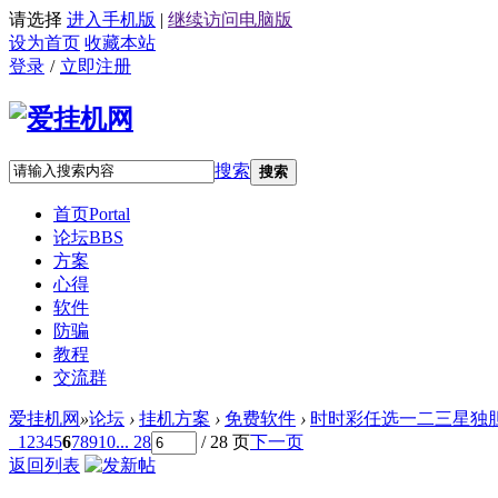
请选择
进入手机版
|
继续访问电脑版
设为首页
收藏本站
登录
/
立即注册
搜索
搜索
首页
Portal
论坛
BBS
方案
心得
软件
防骗
教程
交流群
爱挂机网
»
论坛
›
挂机方案
›
免费软件
›
时时彩任选一二三星独
1
2
3
4
5
6
7
8
9
10
... 28
/ 28 页
下一页
返回列表