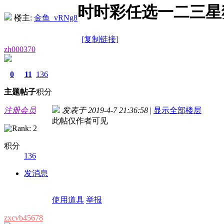
时时彩任选一二三星
楼主:
金鱼_vRNg8
[复制链接]
zh000370
0
11
136
主题
帖子
积分
注册会员
发表于 2019-4-7 21:36:58
|
显示全部楼层
此帖仅作者可见
积分
136
发消息
使用道具
举报
zxcvb45678