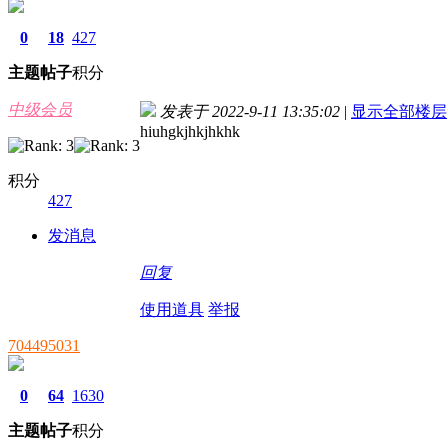
0
18
427
主题
帖子
积分
中级会员
发表于 2022-9-11 13:35:02
|
显示全部楼层
hiuhgkjhkjhkhk
积分
427
发消息
回复
使用道具
举报
704495031
0
64
1630
主题
帖子
积分