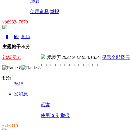
回复
使用道具
举报
vb893347670
0
60
3615
主题
帖子
积分
论坛元老
发表于 2022-9-12 05:01:08
|
显示全部楼层
。。。。。。。。。。。。。
积分
3615
发消息
回复
使用道具
举报
zxky110