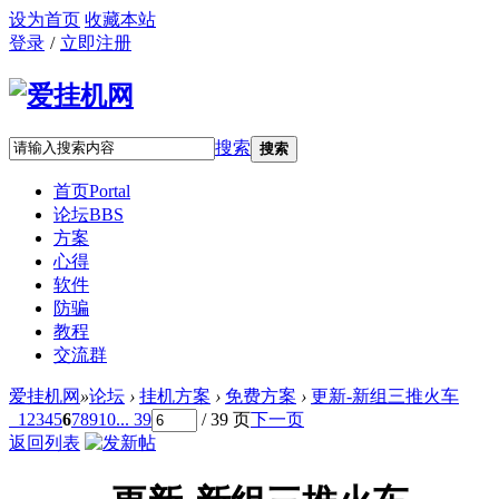
设为首页
收藏本站
登录
/
立即注册
搜索
搜索
首页
Portal
论坛
BBS
方案
心得
软件
防骗
教程
交流群
爱挂机网
»
论坛
›
挂机方案
›
免费方案
›
更新-新组三推火车
1
2
3
4
5
6
7
8
9
10
... 39
/ 39 页
下一页
返回列表