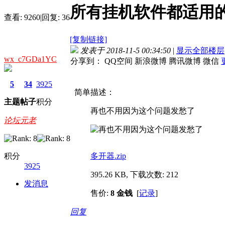
所有挂机软件都适用
查看:
9260
|
回复:
36
[复制链接]
发表于 2018-11-5 00:34:50
|
显示全部楼层
wx_c7GDa1YC
分享到：
QQ空间
新浪微博
腾讯微博
微信
5
34
3925
简单描述：
主题
帖子
积分
再也不用因为这个问题发愁了
论坛元老
积分
多开器.zip
3925
395.26 KB, 下载次数: 212
发消息
售价:
8 金钱
[
记录
]
回复