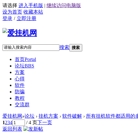
请选择
进入手机版
|
继续访问电脑版
设为首页
收藏本站
登录
/
立即注册
搜索
搜索
首页
Portal
论坛
BBS
方案
心得
软件
防骗
教程
交流群
爱挂机网
»
论坛
›
挂机方案
›
软件破解
›
所有挂机软件都适用的
1
2
3
4
/ 4 页
下一页
返回列表