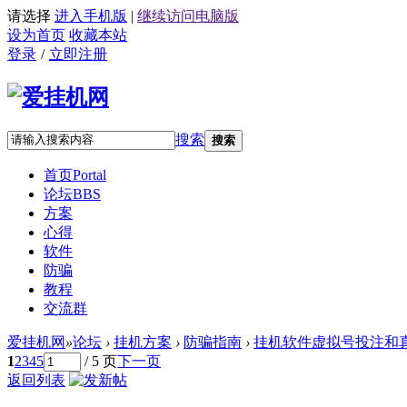
请选择
进入手机版
|
继续访问电脑版
设为首页
收藏本站
登录
/
立即注册
搜索
搜索
首页
Portal
论坛
BBS
方案
心得
软件
防骗
教程
交流群
爱挂机网
»
论坛
›
挂机方案
›
防骗指南
›
挂机软件虚拟号投注和
1
2
3
4
5
/ 5 页
下一页
返回列表