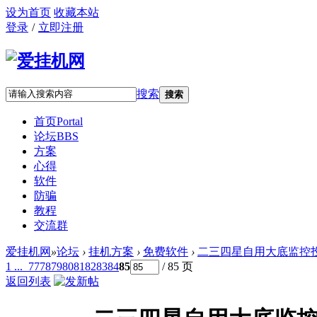
设为首页
收藏本站
登录
/
立即注册
搜索
搜索
首页
Portal
论坛
BBS
方案
心得
软件
防骗
教程
交流群
爱挂机网
»
论坛
›
挂机方案
›
免费软件
›
二三四星自用大底监控投
1 ...
77
78
79
80
81
82
83
84
85
/ 85 页
返回列表