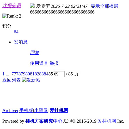
注册会员
发表于 2026-7-22 02:21:47
|
显示全部楼层
6666666666666666666666666666
积分
64
发消息
回复
使用道具
举报
1 ...
77
78
79
80
81
82
83
84
85
/ 85 页
返回列表
Archiver
|
手机版
|
小黑屋
|
爱挂机网
Powered by
挂机方案研究中心
X3.4
© 2016-2019
爱挂机网
Inc.