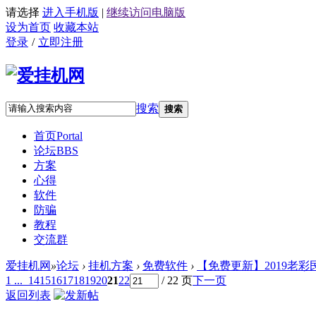
请选择
进入手机版
|
继续访问电脑版
设为首页
收藏本站
登录
/
立即注册
搜索
搜索
首页
Portal
论坛
BBS
方案
心得
软件
防骗
教程
交流群
爱挂机网
»
论坛
›
挂机方案
›
免费软件
›
【免费更新】2019老彩民
1 ...
14
15
16
17
18
19
20
21
22
/ 22 页
下一页
返回列表