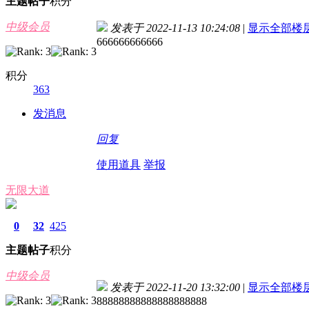
主题
帖子
积分
中级会员
发表于 2022-11-13 10:24:08
|
显示全部楼
666666666666
积分
363
发消息
回复
使用道具
举报
无限大道
0
32
425
主题
帖子
积分
中级会员
发表于 2022-11-20 13:32:00
|
显示全部楼
88888888888888888888