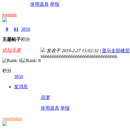
使用道具
举报
joveson
0
61
3850
主题
帖子
积分
论坛元老
发表于 2019-2-27 15:02:32
|
显示全部楼层
666666666666666666666666666666666
积分
3850
发消息
回复
使用道具
举报
yangjiahao