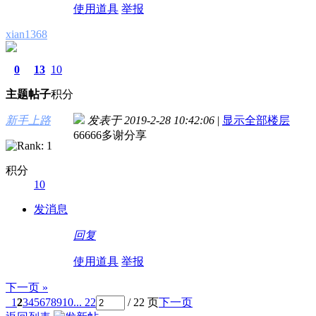
使用道具
举报
xian1368
0
13
10
主题
帖子
积分
新手上路
发表于 2019-2-28 10:42:06
|
显示全部楼层
66666多谢分享
积分
10
发消息
回复
使用道具
举报
下一页 »
1
2
3
4
5
6
7
8
9
10
... 22
/ 22 页
下一页