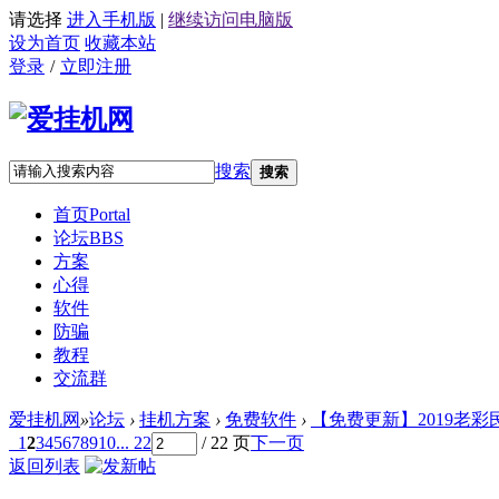
请选择
进入手机版
|
继续访问电脑版
设为首页
收藏本站
登录
/
立即注册
搜索
搜索
首页
Portal
论坛
BBS
方案
心得
软件
防骗
教程
交流群
爱挂机网
»
论坛
›
挂机方案
›
免费软件
›
【免费更新】2019老彩民
1
2
3
4
5
6
7
8
9
10
... 22
/ 22 页
下一页
返回列表