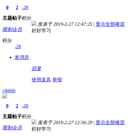
0
2
-28
主题
帖子
积分
发表于 2019-2-27 12:47:25
|
显示全部楼层
限制会员
好好学习
积分
-28
发消息
回复
使用道具
举报
cjh666
0
2
-28
主题
帖子
积分
发表于 2019-2-27 12:56:29
|
显示全部楼层
限制会员
好好学习