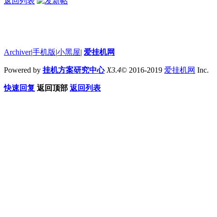
返回列表
Archiver
|
手机版
|
小黑屋
|
爱挂机网
Powered by
挂机方案研究中心
X3.4
© 2016-2019
爱挂机网
Inc.
快速回复
返回顶部
返回列表