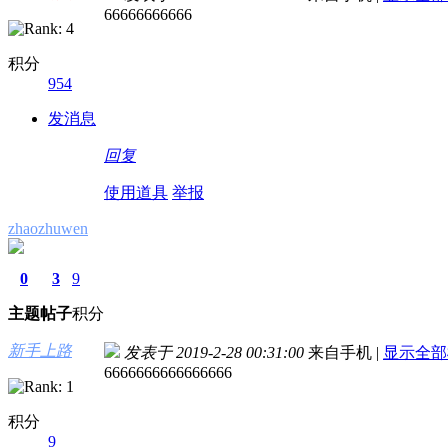
66666666666
积分
954
发消息
回复
使用道具
举报
zhaozhuwen
0
3
9
主题
帖子
积分
新手上路
发表于 2019-2-28 00:31:00
来自手机
|
显示全部
6666666666666666
积分
9