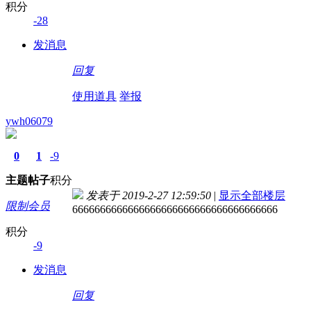
积分
-28
发消息
回复
使用道具
举报
ywh06079
0
1
-9
主题
帖子
积分
发表于 2019-2-27 12:59:50
|
显示全部楼层
限制会员
6666666666666666666666666666666666666
积分
-9
发消息
回复