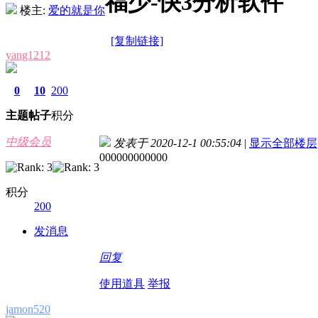
福少-快3分析软件
楼主:
爱的就是你
[复制链接]
yang1212
0
10
200
主题
帖子
积分
中级会员
发表于 2020-12-1 00:55:04
|
显示全部楼层
000000000000
积分
200
发消息
回复
使用道具
举报
jamon520