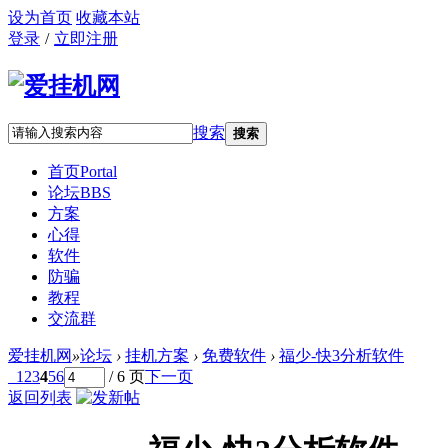
设为首页
收藏本站
登录
/
立即注册
搜索
搜索
首页
Portal
论坛
BBS
方案
心得
软件
防骗
教程
交流群
爱挂机网
»
论坛
›
挂机方案
›
免费软件
›
福少-快3分析软件
1
2
3
4
5
6
/ 6 页
下一页
返回列表