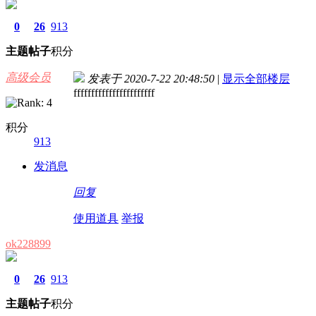
0
26
913
主题
帖子
积分
高级会员
发表于 2020-7-22 20:48:50
|
显示全部楼层
fffffffffffffffffffffff
积分
913
发消息
回复
使用道具
举报
ok228899
0
26
913
主题
帖子
积分