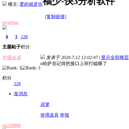
福少-快3分析软件
楼主:
爱的就是你
[复制链接]
siyuehua
0
3
228
主题
帖子
积分
中级会员
发表于 2020-7-12 12:02:47
|
显示全部楼层
u哈萨克记得把接口上班打瞌睡了
积分
228
发消息
回复
使用道具
举报
ok228899