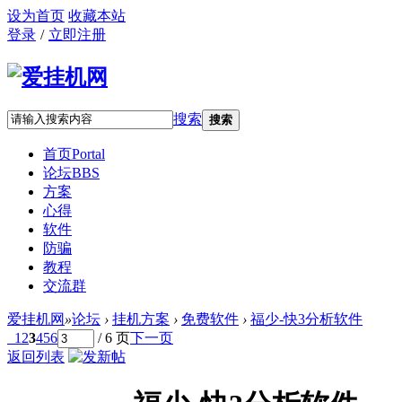
设为首页
收藏本站
登录
/
立即注册
搜索
搜索
首页
Portal
论坛
BBS
方案
心得
软件
防骗
教程
交流群
爱挂机网
»
论坛
›
挂机方案
›
免费软件
›
福少-快3分析软件
1
2
3
4
5
6
/ 6 页
下一页
返回列表