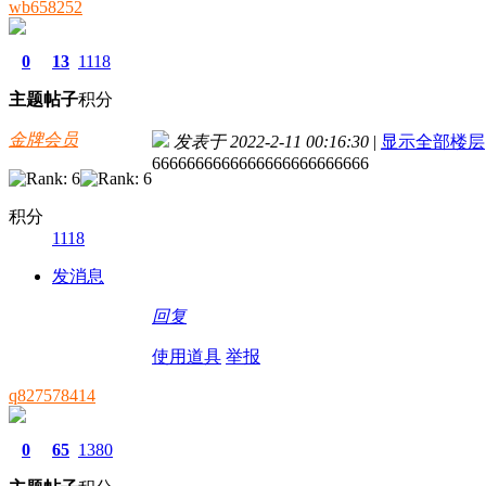
wb658252
0
13
1118
主题
帖子
积分
金牌会员
发表于 2022-2-11 00:16:30
|
显示全部楼层
6666666666666666666666666
积分
1118
发消息
回复
使用道具
举报
q827578414
0
65
1380