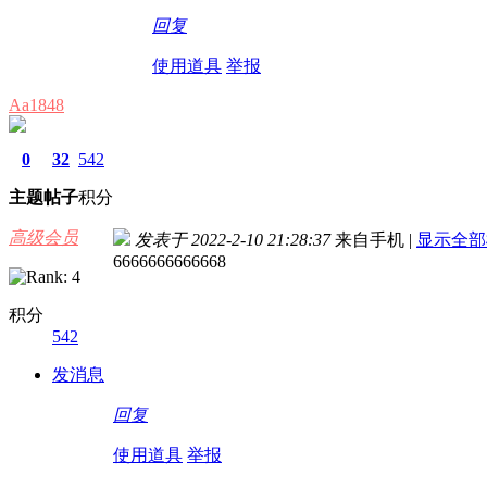
回复
使用道具
举报
Aa1848
0
32
542
主题
帖子
积分
高级会员
发表于 2022-2-10 21:28:37
来自手机
|
显示全部
6666666666668
积分
542
发消息
回复
使用道具
举报