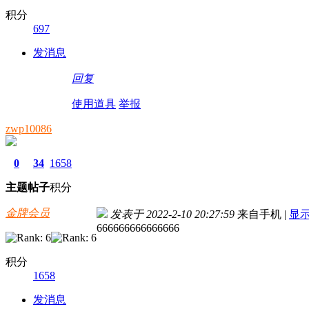
积分
697
发消息
回复
使用道具
举报
zwp10086
0
34
1658
主题
帖子
积分
金牌会员
发表于 2022-2-10 20:27:59
来自手机
|
显
666666666666666
积分
1658
发消息