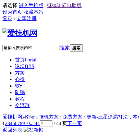
请选择
进入手机版
|
继续访问电脑版
设为首页
收藏本站
登录
/
立即注册
搜索
搜索
首页
Portal
论坛
BBS
方案
心得
软件
防骗
教程
交流群
爱挂机网
»
论坛
›
挂机方案
›
免费方案
›
更新-三星遗漏打法，本金2
1
2
3
4
5
6
7
8
9
10
... 44
/ 44 页
下一页
返回列表