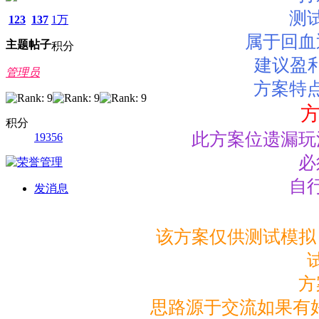
测
123
137
1万
属于回血
主题
帖子
积分
建议盈利
管理员
方案特
积分
此方案位遗漏玩
19356
必
自
发消息
该方案仅供测试模拟
方
思路源于交流如果有