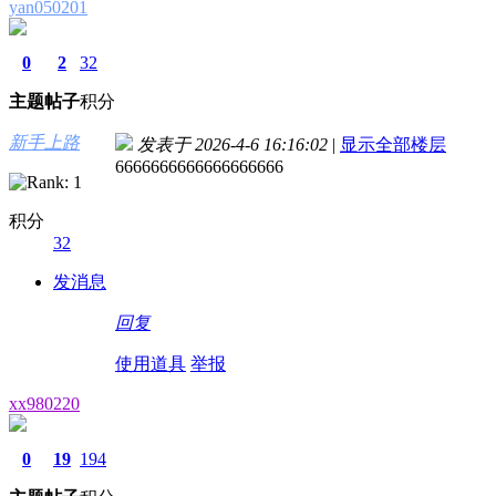
yan050201
0
2
32
主题
帖子
积分
新手上路
发表于 2026-4-6 16:16:02
|
显示全部楼层
6666666666666666666
积分
32
发消息
回复
使用道具
举报
xx980220
0
19
194