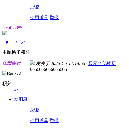
回复
使用道具
举报
facai18885
0
7
57
主题
帖子
积分
注册会员
发表于 2026-4-3 11:14:55
|
显示全部楼层
6666666666666666
积分
57
发消息
回复
使用道具
举报