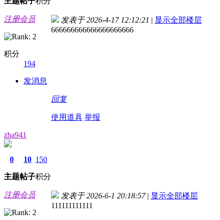
主题
帖子
积分
注册会员
发表于 2026-4-17 12:12:21
|
显示全部楼层
666666666666666666666
积分
194
发消息
回复
使用道具
举报
zha941
0
10
150
主题
帖子
积分
注册会员
发表于 2026-6-1 20:18:57
|
显示全部楼层
111111111111