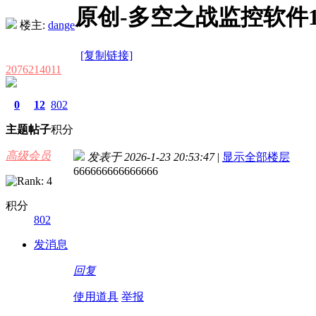
原创-多空之战监控软件1
楼主:
dange
[复制链接]
2076214011
0
12
802
主题
帖子
积分
高级会员
发表于 2026-1-23 20:53:47
|
显示全部楼层
666666666666666
积分
802
发消息
回复
使用道具
举报