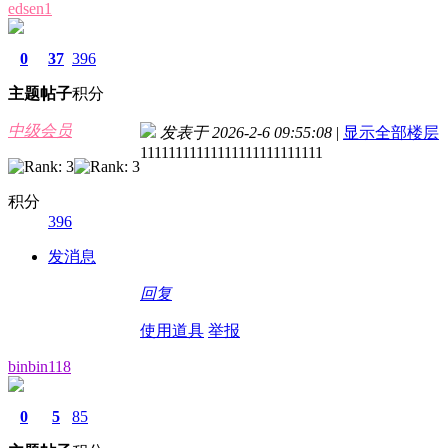
edsen1
0
37
396
主题
帖子
积分
中级会员
发表于 2026-2-6 09:55:08
|
显示全部楼层
11111111111111111111111111
积分
396
发消息
回复
使用道具
举报
binbin118
0
5
85