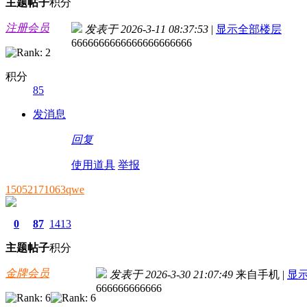
主题
帖子
积分
注册会员
发表于 2026-3-11 08:37:53
|
显示全部楼层
6666666666666666666666
积分
85
发消息
回复
使用道具
举报
15052171063qwe
0
87
1413
主题
帖子
积分
金牌会员
发表于 2026-3-30 21:07:49
来自手机
|
显
666666666666