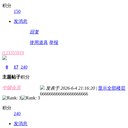
积分
150
发消息
回复
使用道具
举报
l123355919
0
17
240
主题
帖子
积分
中级会员
发表于 2026-6-4 21:16:20
|
显示全部楼层
666666666666666666666
积分
240
发消息