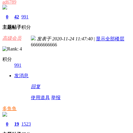
ad6789
0
42
991
主题
帖子
积分
高级会员
发表于 2020-11-24 11:47:40
|
显示全部楼层
66666666666
积分
991
发消息
回复
使用道具
举报
多鱼鱼
0
19
1523