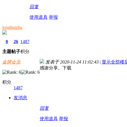
回复
使用道具
举报
longhuizhu
0
26
1487
主题
帖子
积分
金牌会员
发表于 2020-11-24 11:02:43
|
显示全部楼
感谢分享。下载
积分
1487
发消息
回复
使用道具
举报