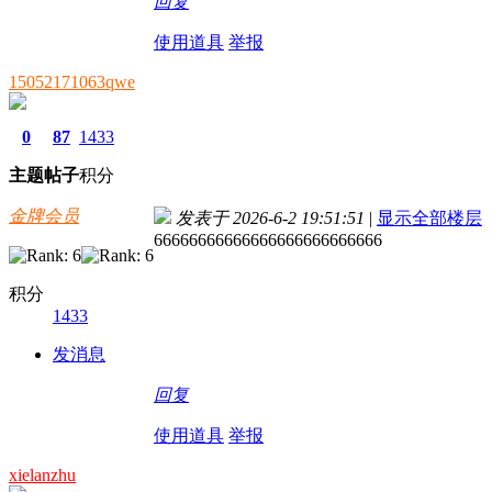
回复
使用道具
举报
15052171063qwe
0
87
1433
主题
帖子
积分
金牌会员
发表于 2026-6-2 19:51:51
|
显示全部楼层
66666666666666666666666666
积分
1433
发消息
回复
使用道具
举报
xielanzhu