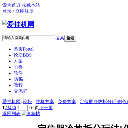
设为首页
收藏本站
登录
/
立即注册
搜索
搜索
首页
Portal
论坛
BBS
方案
心得
软件
防骗
教程
交流群
爱挂机网
»
论坛
›
挂机方案
›
免费方案
›
定位胆冷热拆分玩法[仅供学
1
2
3
4
5
6
/ 6 页
下一页
返回列表