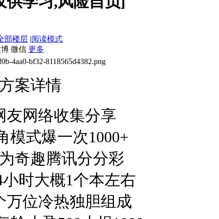
供学习,风险自负]
全部楼层
|
阅读模式
微博
微信
更多
方案详情
网友网络收集分享
模式爆一次1000+
为奇趣腾讯分分彩
4小时大概1个本左右
0个万位冷热独胆组成