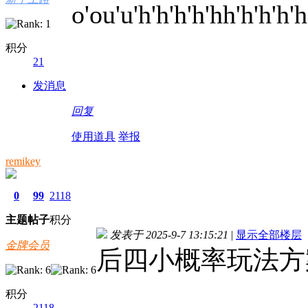
o'ou'u'h'h'h'h'hh'h'h'h'h
积分
21
发消息
回复
使用道具
举报
remikey
0
99
2118
主题
帖子
积分
发表于 2025-9-7 13:15:21
|
显示全部楼层
金牌会员
后四小概率玩法方案
积分
2118