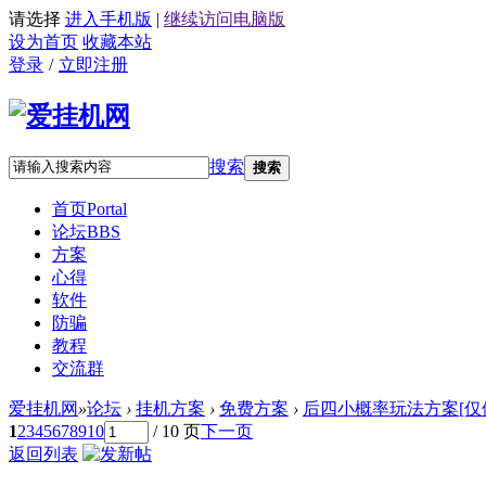
请选择
进入手机版
|
继续访问电脑版
设为首页
收藏本站
登录
/
立即注册
搜索
搜索
首页
Portal
论坛
BBS
方案
心得
软件
防骗
教程
交流群
爱挂机网
»
论坛
›
挂机方案
›
免费方案
›
后四小概率玩法方案[仅供学
1
2
3
4
5
6
7
8
9
10
/ 10 页
下一页
返回列表