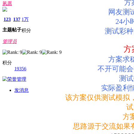
方
夙愿
网友测
123
137
1万
24小
主题
帖子
测试彩种
积分
管理员
方
方案求
积分
不开可能会
19356
测试
实际盈利
发消息
该方案仅供测试模拟
试
方
思路源于交流如果