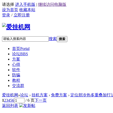
请选择
进入手机版
|
继续访问电脑版
设为首页
收藏本站
登录
/
立即注册
搜索
搜索
首页
Portal
论坛
BBS
方案
心得
软件
防骗
教程
交流群
爱挂机网
»
论坛
›
挂机方案
›
免费方案
›
定位胆冷热多重叠加打法[仅
1
2
3
4
5
6
/ 6 页
下一页
返回列表