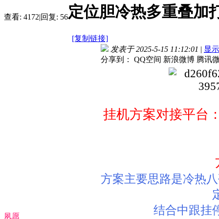
定位胆冷热多重叠加打
查看:
4172
|
回复:
56
[复制链接]
发表于 2025-5-15 11:12:01
|
显
分享到：
QQ空间
新浪微博
腾讯
挂机方案对接平台
方案主要思路是冷热八
结合中跟挂
夙愿