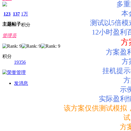
多重
本
123
137
1万
测试以5倍模
主题
帖子
积分
12小时盈利
管理员
方
方案盈
积分
方
19356
挂机提示
方
发消息
示
实际盈利
该方案仅供测试模拟
试
方