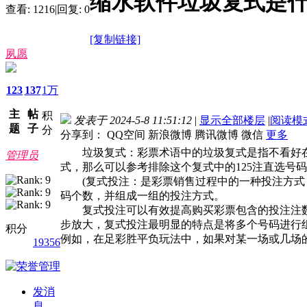
缩水软件垃圾复式是
查看:
1216
|
回复:
0
[复制链接]
夙愿
123
137
1万
主
帖
积
发表于 2024-5-8 11:51:12
|
显示全部楼层
|
阅读模
题
子
分
分享到：
QQ空间
新浪微博
腾讯微博
微信
更多
垃圾复式：彩票术语中的垃圾复式是指不看好在这
管理员
式，那么可以参考排除这个复式中的125注直选号码
(复式投注：是彩票销售过程中的一种投注方式
码个数，并组成一组的投注方式。
复式投注可以有效提高购买彩票包含的投注注数
步放大，复式投注最明显的特点是将多个号码进行
积分
例如，在足彩胜平负玩法中，如果对某一场或几场
19356
发消
息