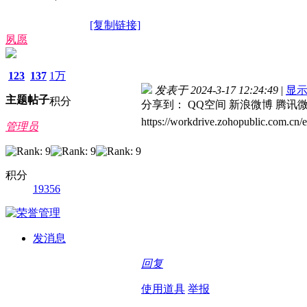
[复制链接]
夙愿
123
137
1万
发表于 2024-3-17 12:24:49
|
显
主题
帖子
积分
分享到：
QQ空间
新浪微博
腾讯
https://workdrive.zohopublic.com.
管理员
积分
19356
发消息
回复
使用道具
举报