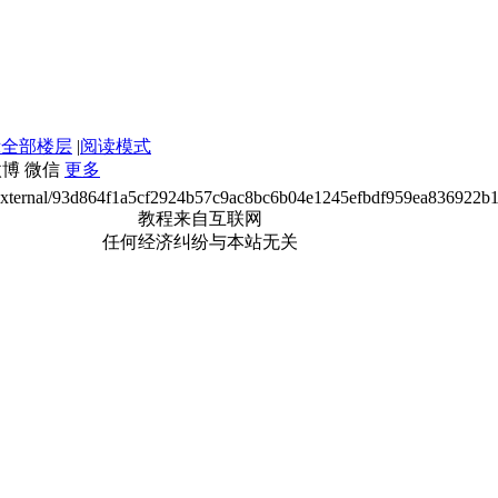
示全部楼层
|
阅读模式
微博
微信
更多
cn/external/93d864f1a5cf2924b57c9ac8bc6b04e1245efbdf959ea836922
教程来自互联网
任何经济纠纷与本站无关