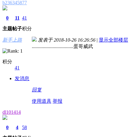
b236345877
0
11
41
主题
帖子
积分
新手上路
发表于 2018-10-26 16:26:56
|
显示全部楼层
..................................蛋哥威武
积分
41
发消息
回复
使用道具
举报
dl101414
0
4
58