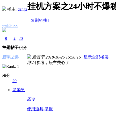
挂机方案之24小时不爆
楼主:
dange
[复制链接]
ywh2688
0
2
20
主题
帖子
积分
新手上路
发表于 2018-10-26 15:58:16
|
显示全部楼层
,学习参考，坛主费心了
积分
20
发消息
回复
使用道具
举报