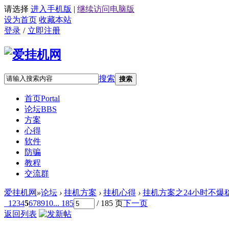
请选择
进入手机版
|
继续访问电脑版
设为首页
收藏本站
登录
/
立即注册
搜索
搜索
首页
Portal
论坛
BBS
方案
心得
软件
防骗
教程
交流群
爱挂机网
»
论坛
›
挂机方案
›
挂机心得
›
挂机方案之24小时不爆
1
2
3
4
5
6
7
8
9
10
... 185
/ 185 页
下一页
返回列表