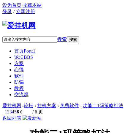
设为首页
收藏本站
登录
/
立即注册
搜索
搜索
首页
Portal
论坛
BBS
方案
心得
软件
防骗
教程
交流群
爱挂机网
»
论坛
›
挂机方案
›
免费软件
›
功能二1码策略打法
1
2
3
4
5
6
/ 6 页
返回列表