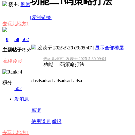
功能二1码策略打法
楼主:
夙愿
[复制链接]
去玩儿地方1
0
58
502
发表于 2025-5-30 09:05:47
|
显示全部楼层
主题
帖子
积分
去玩儿地方1 发表于 2025-5-30 09:04
高级会员
功能二1码策略打法
dasdsadsadsadsadsadsadsa
积分
502
发消息
回复
使用道具
举报
去玩儿地方1