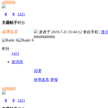
q686868
0
9
1421
主题
帖子
积分
金牌会员
发表于 2019-7-31 15:44:12
来自手机
|
显
66666666666
积分
1421
发消息
回复
使用道具
举报
q686868
0
9
1421