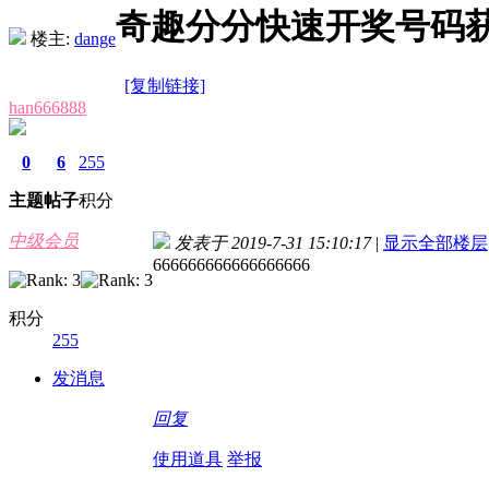
奇趣分分快速开奖号码获
楼主:
dange
[复制链接]
han666888
0
6
255
主题
帖子
积分
中级会员
发表于 2019-7-31 15:10:17
|
显示全部楼层
666666666666666666
积分
255
发消息
回复
使用道具
举报