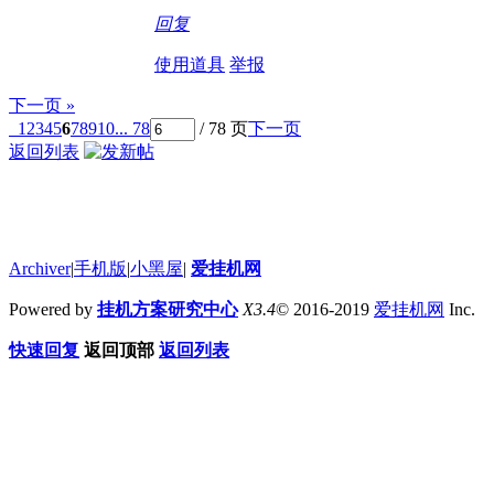
回复
使用道具
举报
下一页 »
1
2
3
4
5
6
7
8
9
10
... 78
/ 78 页
下一页
返回列表
Archiver
|
手机版
|
小黑屋
|
爱挂机网
Powered by
挂机方案研究中心
X3.4
© 2016-2019
爱挂机网
Inc.
快速回复
返回顶部
返回列表