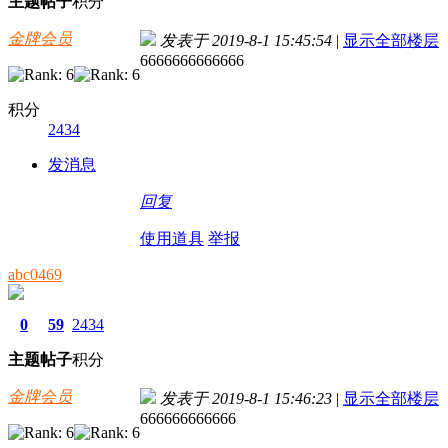
主题
帖子
积分
金牌会员
发表于 2019-8-1 15:45:54
|
显示全部楼层
6666666666666
积分
2434
发消息
回复
使用道具
举报
abc0469
0
59
2434
主题
帖子
积分
金牌会员
发表于 2019-8-1 15:46:23
|
显示全部楼层
666666666666