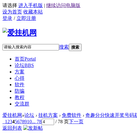
请选择
进入手机版
|
继续访问电脑版
设为首页
收藏本站
登录
/
立即注册
搜索
搜索
首页
Portal
论坛
BBS
方案
心得
软件
防骗
教程
交流群
爱挂机网
»
论坛
›
挂机方案
›
免费软件
›
奇趣分分快速开奖号码获取软
1
2
3
4
5
6
7
8
9
10
... 78
/ 78 页
下一页
返回列表