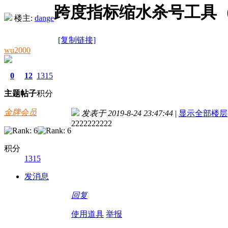
跨度指标缩水杀号工具（
楼主:
dange
[复制链接]
wu2000
0
12
1315
主题
帖子
积分
金牌会员
发表于 2019-8-24 23:47:44
|
显示全部楼层
2222222222
积分
1315
发消息
回复
使用道具
举报