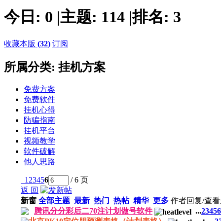
今日:
0
|
主题:
114
|
排名:
3
收藏本版
(
32
)
订阅
所属分类: 挂机方案
免费方案
免费软件
挂机心得
防骗指南
挂机平台
视频教学
软件破解
他人思路
1
2
3
4
5
6
/ 6 页
返 回
新窗
全部主题
最新
热门
热帖
精华
更多
作者
回复/查看
腾讯分分彩后二70注计划做号软件
...
2
3
4
5
6