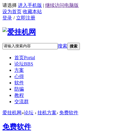
请选择
进入手机版
|
继续访问电脑版
设为首页
收藏本站
登录
/
立即注册
搜索
搜索
首页
Portal
论坛
BBS
方案
心得
软件
防骗
教程
交流群
爱挂机网
»
论坛
›
挂机方案
›
免费软件
免费软件