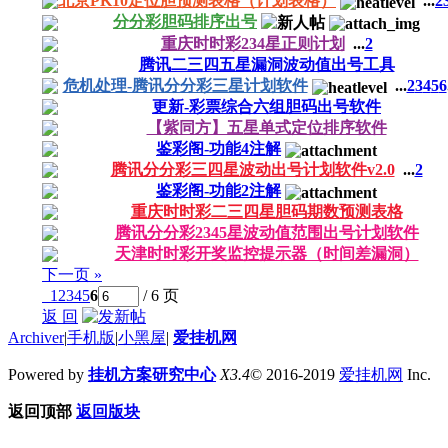
北京PK10定位胆预测表格（计划表格）
...
2
分分彩胆码排序出号
重庆时时彩234星正则计划
...
2
腾讯二三四五星漏洞波动值出号工具
危机处理-腾讯分分彩三星计划软件
...
2
3
4
5
6
更新-彩票综合六组胆码出号软件
【紫同方】五星单式定位排序软件
鉴彩阁-功能4注解
腾讯分分彩三四星波动出号计划软件v2.0
...
2
鉴彩阁-功能2注解
重庆时时彩二三四星胆码期数预测表格
腾讯分分彩2345星波动值范围出号计划软件
天津时时彩开奖监控提示器（时间差漏洞）
下一页 »
1
2
3
4
5
6
/ 6 页
返 回
Archiver
|
手机版
|
小黑屋
|
爱挂机网
Powered by
挂机方案研究中心
X3.4
© 2016-2019
爱挂机网
Inc.
返回顶部
返回版块