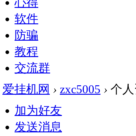
心得
软件
防骗
教程
交流群
爱挂机网
›
zxc5005
›
个人
加为好友
发送消息