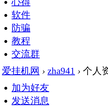
心得
软件
防骗
教程
交流群
爱挂机网
›
zha941
›
个人
加为好友
发送消息