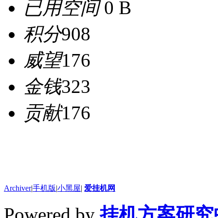
已用空间
0 B
积分
908
威望
176
金钱
323
贡献
176
Archiver
|
手机版
|
小黑屋
|
爱挂机网
Powered by
挂机方案研究