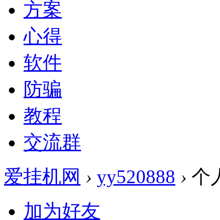
方案
心得
软件
防骗
教程
交流群
爱挂机网
›
yy520888
›
个
加为好友