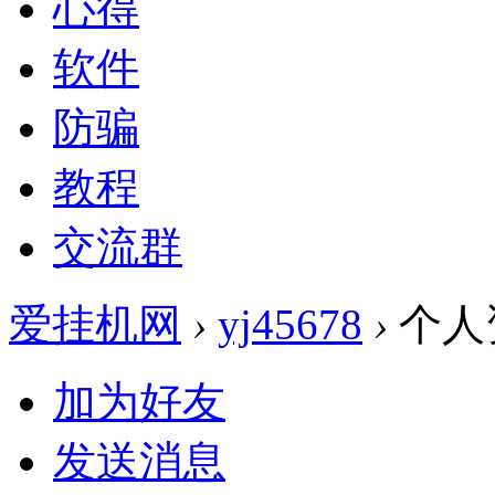
心得
软件
防骗
教程
交流群
爱挂机网
›
yj45678
›
个人
加为好友
发送消息