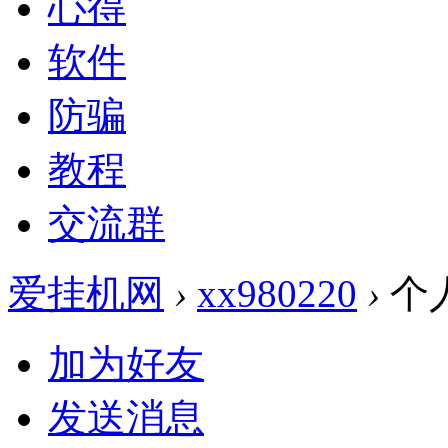
心得
软件
防骗
教程
交流群
爱挂机网
›
xx980220
›
个
加为好友
发送消息