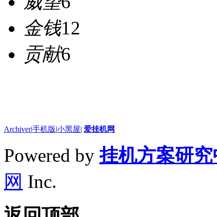
威望
6
金钱
12
贡献
6
Archiver
|
手机版
|
小黑屋
|
爱挂机网
Powered by
挂机方案研究
网
Inc.
返回顶部