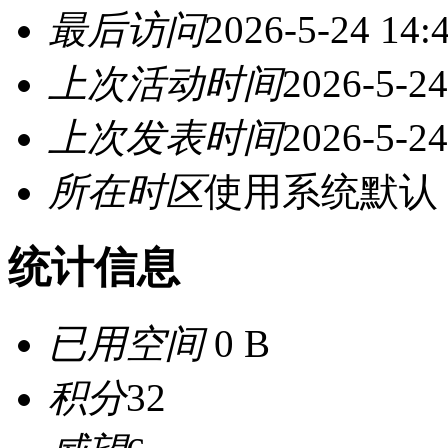
最后访问
2026-5-24 14:
上次活动时间
2026-5-24
上次发表时间
2026-5-24
所在时区
使用系统默认
统计信息
已用空间
0 B
积分
32