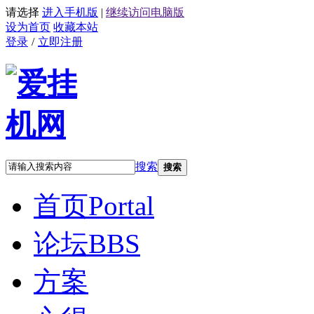
请选择
进入手机版
|
继续访问电脑版
设为首页
收藏本站
登录
/
立即注册
搜索
搜索
首页
Portal
论坛
BBS
方案