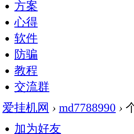
方案
心得
软件
防骗
教程
交流群
爱挂机网
›
md7788990
›
加为好友