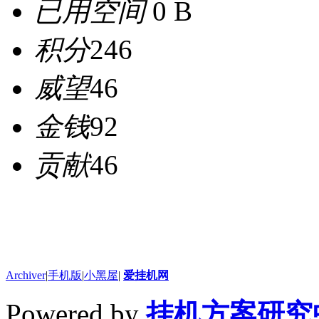
已用空间
0 B
积分
246
威望
46
金钱
92
贡献
46
Archiver
|
手机版
|
小黑屋
|
爱挂机网
Powered by
挂机方案研究