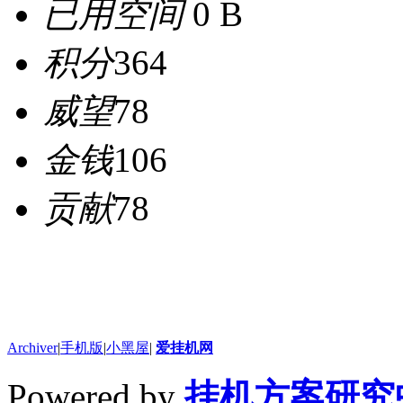
已用空间
0 B
积分
364
威望
78
金钱
106
贡献
78
Archiver
|
手机版
|
小黑屋
|
爱挂机网
Powered by
挂机方案研究