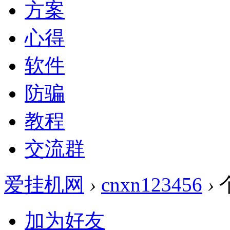
方案
心得
软件
防骗
教程
交流群
爱挂机网
›
cnxn123456
›
加为好友